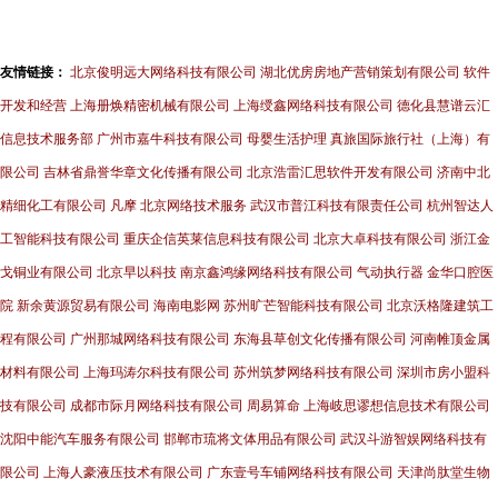
友情链接：
北京俊明远大网络科技有限公司
湖北优房房地产营销策划有限公司
软件
开发和经营
上海册焕精密机械有限公司
上海绶鑫网络科技有限公司
德化县慧谱云汇
信息技术服务部
广州市嘉牛科技有限公司
母婴生活护理
真旅国际旅行社（上海）有
限公司
吉林省鼎誉华章文化传播有限公司
北京浩雷汇思软件开发有限公司
济南中北
精细化工有限公司
凡摩
北京网络技术服务
武汉市普江科技有限责任公司
杭州智达人
工智能科技有限公司
重庆企信英莱信息科技有限公司
北京大卓科技有限公司
浙江金
戈铜业有限公司
北京早以科技
南京鑫鸿缘网络科技有限公司
气动执行器
金华口腔医
院
新余黄源贸易有限公司
海南电影网
苏州旷芒智能科技有限公司
北京沃格隆建筑工
程有限公司
广州那城网络科技有限公司
东海县草创文化传播有限公司
河南帷顶金属
材料有限公司
上海玛涛尔科技有限公司
苏州筑梦网络科技有限公司
深圳市房小盟科
技有限公司
成都市际月网络科技有限公司
周易算命
上海岐思谬想信息技术有限公司
沈阳中能汽车服务有限公司
邯郸市琉将文体用品有限公司
武汉斗游智娱网络科技有
限公司
上海人豪液压技术有限公司
广东壹号车铺网络科技有限公司
天津尚肽堂生物