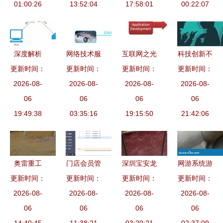
01:00:26
务应用
战书背后的
13:52:04
得智能又节
17:58:01
协防及重保
00:22:07
网络技术与
能
招标公告
区域安全博
弈
深度解析
网络技术服
互联网之光
科技创新不
更新时间：
STP、
更新时间：
务 数字化
前沿科技产
更新时间：
是解决经济
更新时间：
2026-08-
RSTP与
转型的引擎
2026-08-
品如何照亮
2026-08-
问题的神药
2026-08-
MSTP——
06
与基石
06
现实之路
06
06
构建稳定高
19:49:38
03:35:16
19:15:50
21:42:06
效的企业网
络基石
奥雷重工
门店会员管
深圳宝安龙
网游系统游
专业稳定土
更新时间：
更新时间：
理系统 网
华橱柜定制
更新时间：
更新时间：
戏 网络游
厂拌设备批
2026-08-
络技术服务
2026-08-
厂家直销，
2026-08-
戏推广代理
2026-08-
发厂家，价
06
赋能零售新
06
十多年经验
06
与网络技术
06