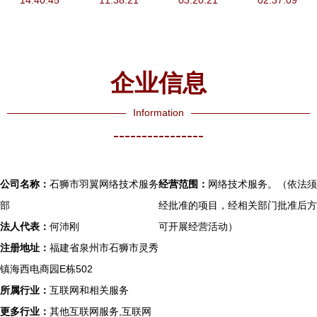
格优势与技
14:40:45
11:38:21
生态
保障品质与
03:20:21
服务的前沿
02:37:09
术服务的双
服务
探索
重保障
企业信息
Information
----------------
公司名称：
石狮市羽翼网络技术服务
经营范围：
网络技术服务。（依法须
部
经批准的项目，经相关部门批准后方
法人代表：
何沛刚
可开展经营活动）
注册地址：
福建省泉州市石狮市灵秀
镇海西电商园E栋502
所属行业：
互联网和相关服务
更多行业：
其他互联网服务,互联网