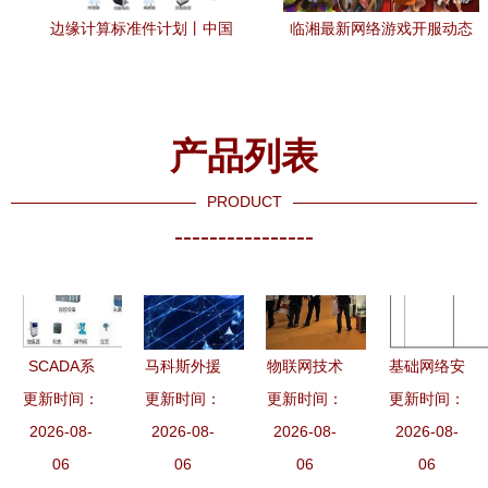
边缘计算标准件计划丨中国
临湘最新网络游戏开服动态
移动5G虚拟化工业控制网关
与技术服务应用解析
构建全无线确定性工业控制
系统
产品列表
PRODUCT
----------------
SCADA系
马科斯外援
物联网技术
基础网络安
统全面介绍
更新时间：
到位，日本
更新时间：
更新时间：
打造“智慧
全系统运维
更新时间：
核心概念与
2026-08-
助菲对抗中
2026-08-
大脑”，让
2026-08-
及升级服务
2026-08-
网络技术服
06
国 三道挑
06
园区楼宇变
06
与安全技术
06